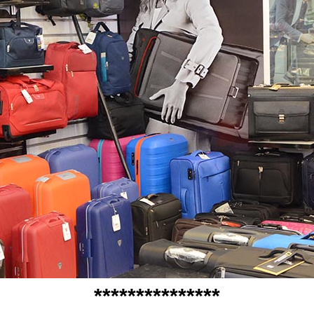
***************