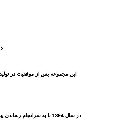
2 . واردات کالای اورجینال در راستای احترام به حق مصرف کننده
این مجموعه پس از موفقیت در توليد 
در سال 1394 با به سرانجام رساندن پیمان همکاری با ایتالیــــا ، واردات محصولات اورجینـــال از برندهای معتبـــر ایتالیــایــــــــــی مرتبط در