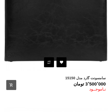
سامسونت گارد مدل 15150
قیمت
3٬500٬000 ‎تومان
نـاموجــود