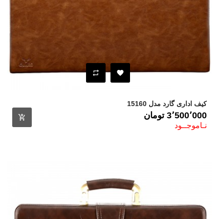
کیف اداری گارد مدل 15160
قیمت
3٬500٬000 ‎تومان
نـاموجــود