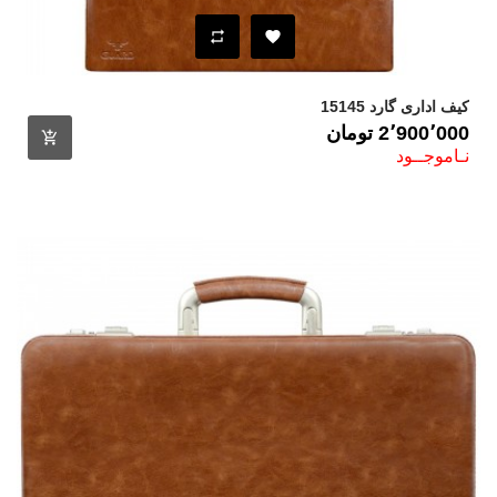
کیف اداری گارد 15145
قیمت
2٬900٬000 ‎تومان
نـاموجــود