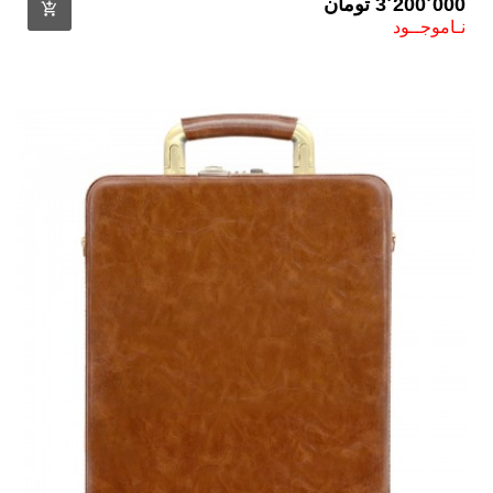
3٬200٬000 ‎تومان
نـاموجــود