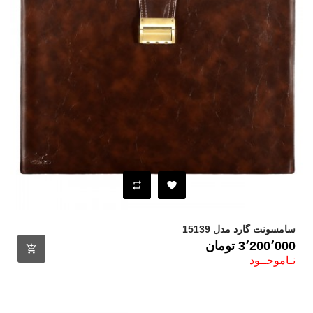
سامسونت گارد مدل 15139
قیمت
3٬200٬000 ‎تومان
نـاموجــود