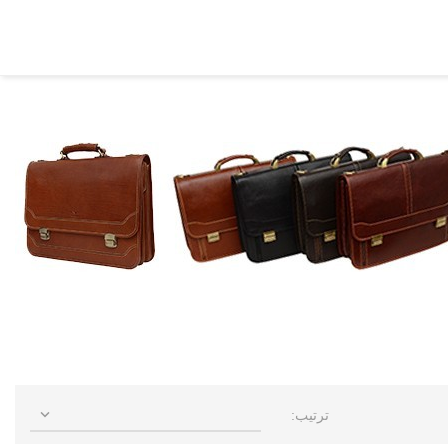

ترتیب: