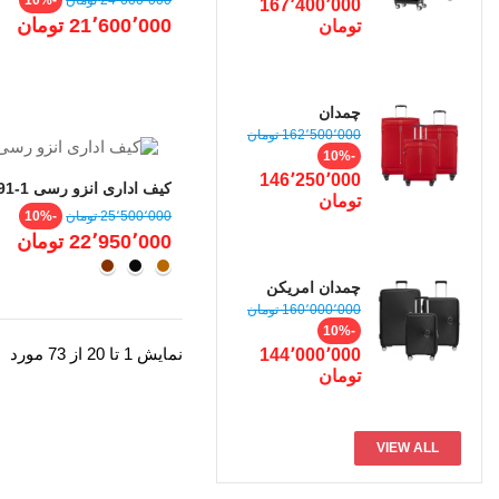
167٬400٬000
عادی
21٬600٬000 ‎تومان
چمدان
سامسونایت
قیمت
162٬500٬000 ‎تومان
SAMSONITE
عادی
قیمت
-10%
POPSODA
146٬250٬000
کیف اداری انزو رسی 1-3791
قیمت
قی
25٬500٬000 ‎تومان
-10%
عادی
22٬950٬000 ‎تومان
عسلی
مشکــی
قهـوه
ای
چمدان امریکن
توریستر CURIO
قیمت
160٬000٬000 ‎تومان
AO8
عادی
قیمت
-10%
نمایش 1 تا 20 از 73 مورد
144٬000٬000
VIEW ALL