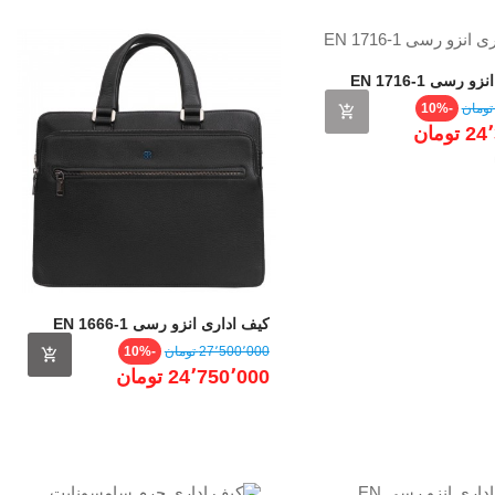
رسی EN 1716-1
قیمت
-10%
تومان
ی
وه
کیف اداری انزو رسی EN 1666-1
BLK
قیمت
قیمت
27٬500٬000 ‎تومان
-10%
عادی
24٬750٬000 ‎تومان