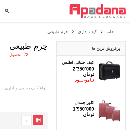
خانه
کيف اداری
چرم طبیعی
چرم طبیعی
پرفروش ترین ها
73 محصول
کیف خلبانی اطلس
بزرگ
قیمت
2٬350٬000
نـاموجــود
انواع کیف رسمی و اداری سا
کاور چمدان
GLASS 2300002
قیمت
1٬950٬000
MT