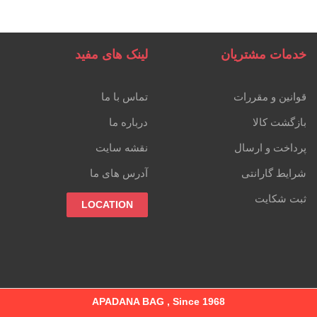
خدمات مشتریان
لینک های مفید
قوانین و مقررات
تماس با ما
بازگشت کالا
درباره ما
پرداخت و ارسال
نقشه سایت
شرایط گارانتی
آدرس های ما
ثبت شکایت
LOCATION
APADANA BAG , Since 1968