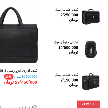
کیف خلبانی مدل
اطلس متوسط
قیمت
2٬250٬000
نشنال جئوگرافیک
Box Canyon
قیمت
14٬500٬000
N21080
کیف اداری ا
BLK
کیف خلبانی مدل
قیمت
قی
30٬500٬000 ‎تومان
-10%
اطلس کوچک
عادی
قیمت
2٬150٬000
27٬450٬000 ‎تومان
VIEW ALL