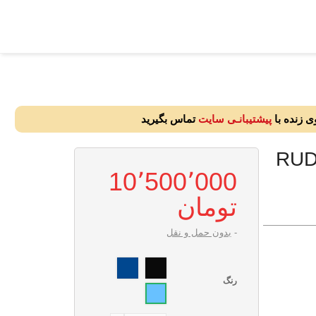
ی زنده با
پیشتیبانـی سایت
تماس بگیرید
10٬500٬000
بدون حمل و نقل
مشکــی
سرمه
ای
رنگ
آبی
روشن