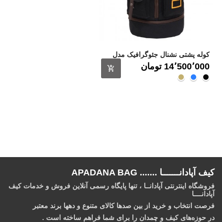
کوله پشتی نشنال جئوگرافیک مدل
CYLINDER N27700
قیمت
14٬500٬000 ‎تومان
مشکــی
آبـی
خاکـی
کیف آپادانـــــــا ....... APADANA BAG
فروشگاه اینترنتی آپادانــا ، تنها پایگاه رسمی آنلاین فروش و خدمات کیف
آپادانــــا
فرصت انتخاب و خرید از بین صدها کالای متنوع و دهها برند معتبر
در حوزه‌های کیف و چمدان را برای شما فراهم ساخته است .