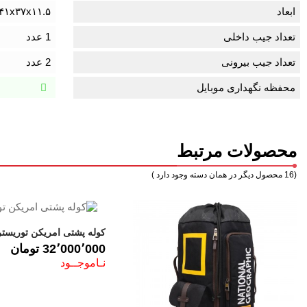
ابعاد
۴۱x۳۷x۱۱.۵ سانتی‌متر
تعداد جیب داخلی
1 عدد
تعداد جیب بیرونی
2 عدد
محفظه نگهداری موبایل
محصولات مرتبط
(16 محصول دیگر در همان دسته وجود دارد )
BC 4
قیمت
32٬000٬000 ‎تومان
نـاموجــود