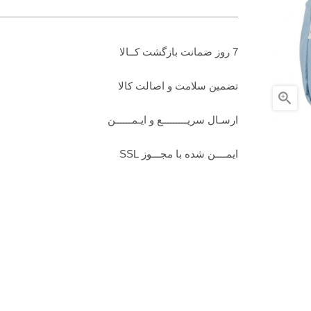
7 روز ضمانت بازگشت کــالا
تضمين سلامت و اصالت کالا

ارسـال سریـــــــــع و ایـمــــــن
ایمــــن شده با مجـــوز SSL