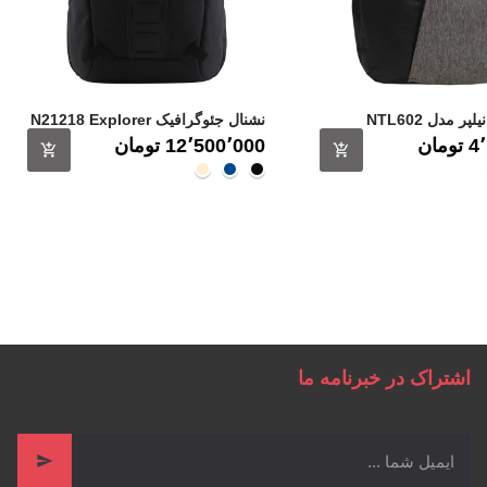
ر مدل NTL602
نشنال جئوگرافیک N21218 Explorer
قیمت
مان
12٬500٬000 ‎تومان
سی
مشکــی
سرمه
کـــرم
ای
اشتراک در خبرنامه ما