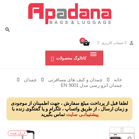
0
حساب کاربری
کاتالوگ محصولات
خانه
چمدان و کیف های مسافرتی
چمدان
چمدان انزو رسی مدل EN 9001
لطفا قبل از پرداخت مبلغ سفارش ، جهت اطمینان از موجودی
و زمان ارسال ، از طریق واتساپ ، تلگرام و یا گفتگوی زنده با
پیشتیبانـی سایت
تماس بگیرید
ارزان شده