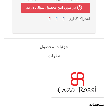
help_outline
در مـورد ایـن محصول سوالی داریـد
اشتراک گذاری
جزئیات محصول
نظرات
مشخصات