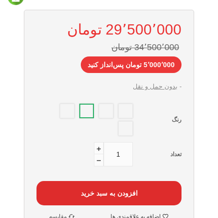
29٬500٬000 ‎تومان
34٬500٬000 ‎تومان
5٬000٬000 ‎تومان پس‌انداز کنید
بدون حمل و نقل
WHL
GDC
BRB
LVB
رنگ
CRB
تعداد
افزودن به سبد خرید
اضافه به علاقمندی ها
مقایسه