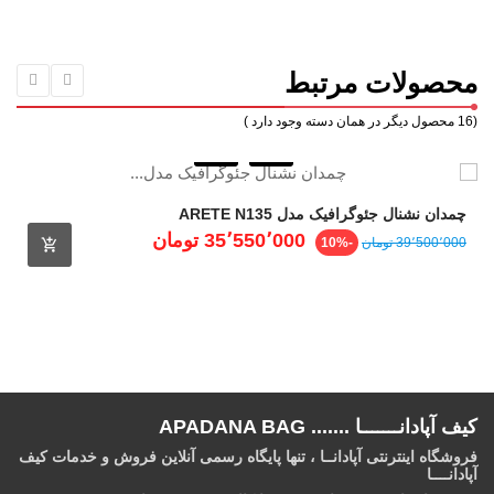
محصولات مرتبط
(16 محصول دیگر در همان دسته وجود دارد )
چمدان نشنال جئوگرافیک مدل ARETE N135
قیمت
قیمت
35٬550٬000 ‎تومان
39٬500٬000 ‎تومان
-10%
عادی
کیف آپادانـــــــا ....... APADANA BAG
فروشگاه اینترنتی آپادانــا ، تنها پایگاه رسمی آنلاین فروش و خدمات کیف
آپادانــــا