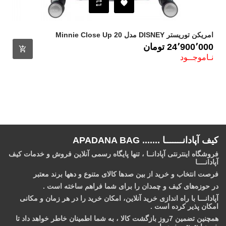
امریکن توریستر DISNEY مدل Minnie Close Up 20
قیمت
24٬900٬000 ‎تومان
نـاموجــود
کیف آپادانـــــــا ....... APADANA BAG
فروشگاه اینترنتی آپادانــا ، تنها پایگاه رسمی آنلاین فروش و خدمات کیف
آپادانــــا
فرصت انتخاب و خرید از بین صدها کالای متنوع و دهها برند معتبر
در حوزه‌های کیف و چمدان را برای شما فراهم ساخته است .
آپادانـــا با راه اندازی خرید آنلاین، امکان خرید را در هر زمان و مکانی
امکان‌ پذیر کرده است .
همچنین تضمین 7روز بازگشت کالا ، به شما اطمینان خاطر خواهد داد تا