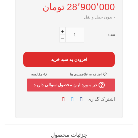
28٬900٬000 ‎تومان
بدون حمل و نقل
تعداد
افزودن به سبد خرید
اضافه به علاقمندی ها
مقایسه
help_outline
در مـورد ایـن محصول سوالی داریـد
اشتراک گذاری
جزئیات محصول