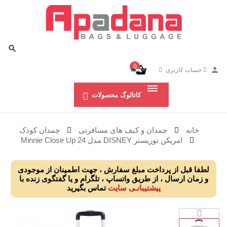
0
حساب کاربری
کاتالوگ محصولات
خانه
چمدان و کیف های مسافرتی
چمدان کودک
امریکن توریستر DISNEY مدل Minnie Close Up 24
لطفا قبل از پرداخت مبلغ سفارش ، جهت اطمینان از موجودی
و زمان ارسال ، از طریق واتساپ ، تلگرام و یا گفتگوی زنده با
پیشتیبانـی سایت
تماس بگیرید