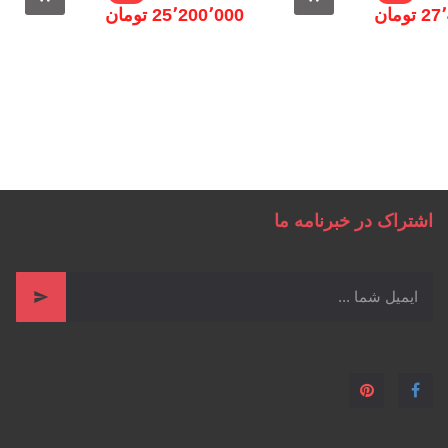
تومان
25٬200٬000 ‎تومان
اشتراک در خبرنامه ما