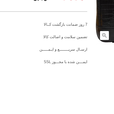
7 روز ضمانت بازگشت کــالا

تضمين سلامت و اصالت کالا
ارسـال سریـــــــــع و ایـمــــــن
ایمــــن شده با مجـــوز SSL