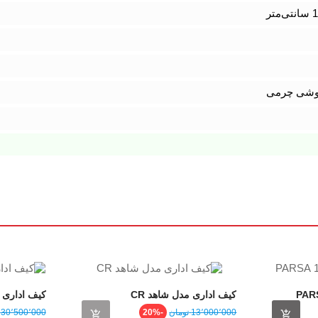
 دوشی چرمی
کیف اداری مدل شاهد CR
کیف اداری انزو 
مت
قیمت
قیمت
قیمت
13٬000٬000 ‎تومان
-20%
30٬500٬000 ‎تومان
عادی
عادی