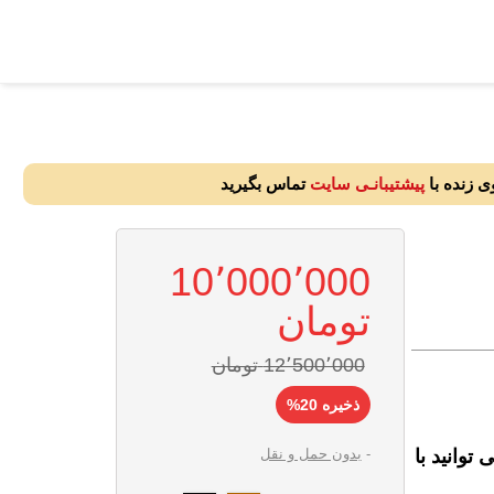
ی زنده با
پیشتیبانـی سایت
تماس بگیرید
10٬000٬000
12٬500٬000 ‎تومان
ذخیره 20%
وانید با
بدون حمل و نقل