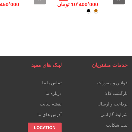
10٬400٬000 ‎تومان
27٬450٬000 ‎
عسلی
مشکــی
خدمات مشتریان
لینک های مفید
قوانین و مقررات
تماس با ما
بازگشت کالا
درباره ما
پرداخت و ارسال
نقشه سایت
شرایط گارانتی
آدرس های ما
ثبت شکایت
LOCATION