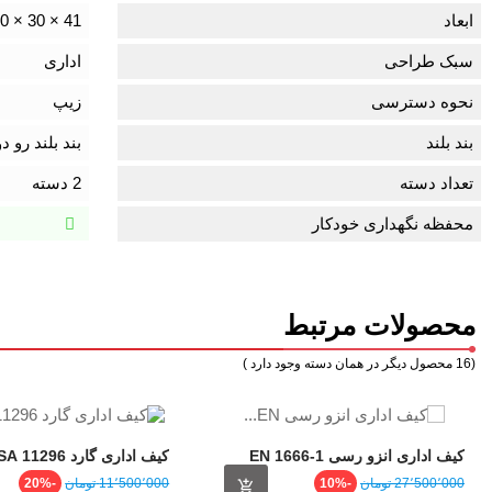
ابعاد
41 × 30 × 10 سانتی‌متر
سبک طراحی
اداری
نحوه دسترسی
زیپ
بند بلند
بند بلند رو
تعداد دسته
2 دسته
محفظه نگهداری خودکار
محصولات مرتبط
(16 محصول دیگر در همان دسته وجود دارد )
کیف اداری انزو رسی EN 1666-1
کیف اداری گارد 11296 PARSA
BLK
قیمت
قیمت
قیمت
قی
27٬500٬000 ‎تومان
-10%
11٬500٬000 ‎تومان
-20%
عادی
عادی