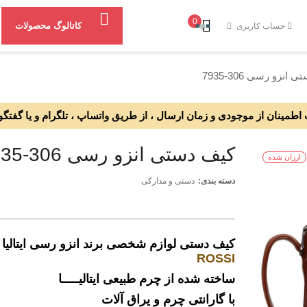
0
کاتالوگ محصولات
حساب کاربری
انزو رسی 306-7935
طمینان از موجودی و زمان ارسال ، از طریق واتساپ ، تلگرام و یا گفتگو
کیف دستی انزو رسی 306-7935
ارزان شده
دسته بندی:
دستی و مدارکی
کیف دستی لوازم شخصی برند انزو رسی ایتالیا
ROSSI
ساخته شده از چرم طبیعی ایتالیـــــا
با گارانتی چرم و یراق آلات