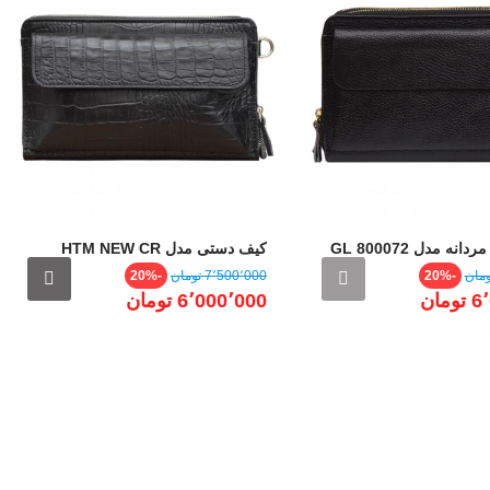
کیف دستی مردانه مدل GL 800072
کیف دستی مدل HTM NEW CR
قیمت
قیمت
قیمت
-20%
7٬500٬000 ‎تومان
-20%
عادی
مان
6٬000٬000 ‎تومان
ی
وه