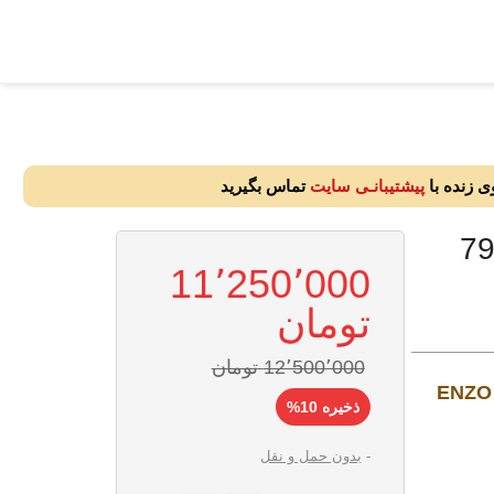
ی زنده با
پیشتیبانـی سایت
تماس بگیرید
11٬250٬000
12٬500٬000 ‎تومان
ENZO
ذخیره 10%
بدون حمل و نقل