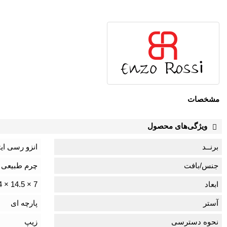
مشخصات
ویژگی‌های محصول
برنــد
انزو رسی ایتالیا SSI
جنس/بافت
چرم طبیعی ایت
ابعاد
7 × 14.5 × 24 سانتی‌متر
آستر
پارچه ای
نحوه دسترسی
زیپ