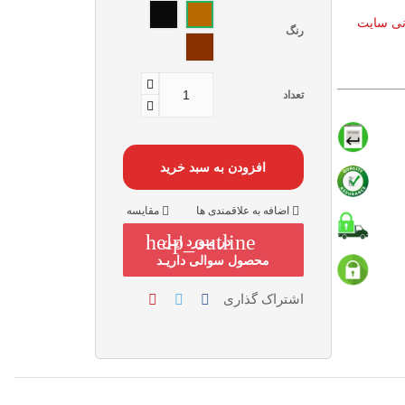
مشکــی
عسلی
انی سایت
رنگ
قهـوه
ای
تعداد
افزودن به سبد خرید
اضافه به علاقمندی ها
مقایسه
help_outline
در مـورد ایـن
محصول سوالی داریـد
اشتراک گذاری